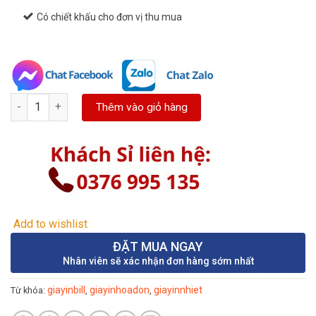
Có chiết khấu cho đơn vị thu mua
[Thùng 100 cuộn] Giấy in nhiệt K57x38mm - giấy in hóa đơn K57 
Thêm vào giỏ hàng
Add to wishlist
ĐẶT MUA NGAY
Nhân viên sẽ xác nhận đơn hàng sớm nhất
giayinbill
giayinhoadon
giayinnhiet
Từ khóa:
,
,