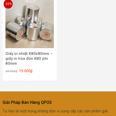
-32%
Add to
wishlist
Giấy in nhiệt K80x80mm –
giấy in hóa đơn K80 phi
80mm
19.000
₫
28.000
₫
Giải Pháp Bán Hàng QPOS
Tự hào là một trong những đơn vị cung cấp các sản phẩm giải