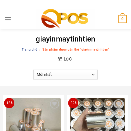
Skip
to
content
0
giayinmaytinhtien
Trang chủ
/
Sản phẩm được gắn thẻ “giayinmaytinhtien”
LỌC
-18%
-32%
Add to
Add to
wishlist
wishlist