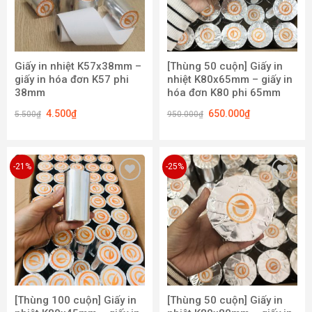
Giấy in nhiệt K57x38mm –
[Thùng 50 cuộn] Giấy in
giấy in hóa đơn K57 phi
nhiệt K80x65mm – giấy in
38mm
hóa đơn K80 phi 65mm
4.500
₫
650.000
₫
5.500
₫
950.000
₫
-21%
-25%
Add to
Add to
wishlist
wishlist
[Thùng 100 cuộn] Giấy in
[Thùng 50 cuộn] Giấy in