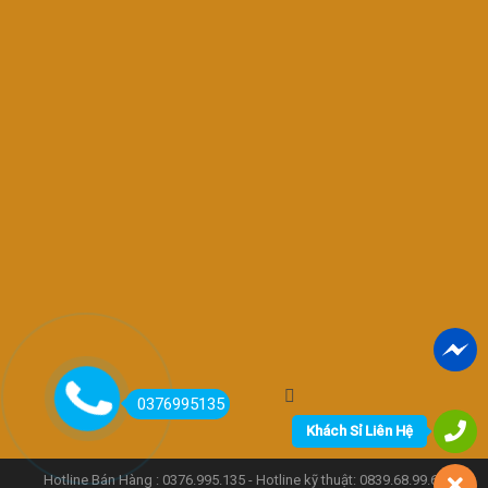
0376995135
Khách Sỉ Liên Hệ
Hotline Bán Hàng : 0376.995.135 - Hotline kỹ thuật: 0839.68.99.66