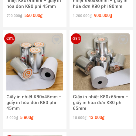
nhiệt K80x45mm – giấy in
nhiệt K80x80mm – giấy in
hóa đơn K80 phi 45mm
hóa đơn K80 phi 80mm
550.000
₫
900.000
₫
700.000
₫
1.200.000
₫
-28%
-28%
Add to
Add to
wishlist
wishlist
Giấy in nhiệt K80x45mm –
Giấy in nhiệt K80x65mm –
giấy in hóa đơn K80 phi
giấy in hóa đơn K80 phi
45mm
65mm
5.800
₫
13.000
₫
8.000
₫
18.000
₫