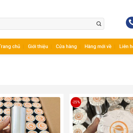
Trang chủ
Giới thiệu
Cửa hàng
Hàng mới về
Liên h
-25%
Add to
wishlist