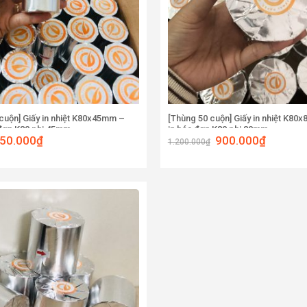
cuộn] Giấy in nhiệt K80x45mm –
[Thùng 50 cuộn] Giấy in nhiệt K80
 đơn K80 phi 45mm
in hóa đơn K80 phi 80mm
50.000
₫
900.000
₫
1.200.000
₫
Add to
wishlist