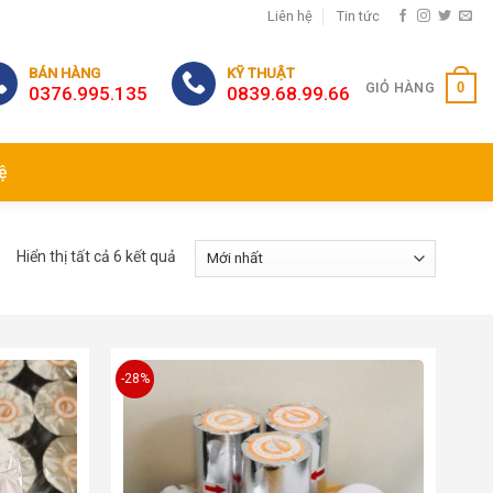
Liên hệ
Tin tức
BÁN HÀNG
KỸ THUẬT
0
GIỎ HÀNG
0376.995.135
0839.68.99.66
ệ
Hiển thị tất cả 6 kết quả
-28%
Add to
Add to
wishlist
wishlist