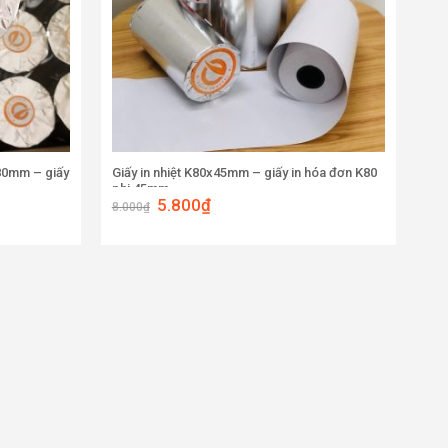
x80mm – giấy
Giấy in nhiệt K80x45mm – giấy in hóa đơn K80
phi 45mm
5.800
₫
8.000
₫