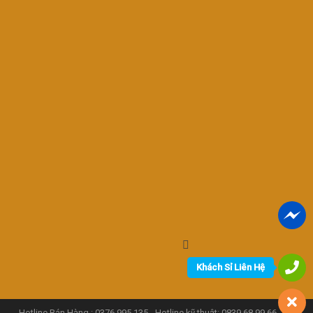
Khách Sỉ Liên Hệ
Hotline Bán Hàng : 0376.995.135 - Hotline kỹ thuật: 0839.68.99.66