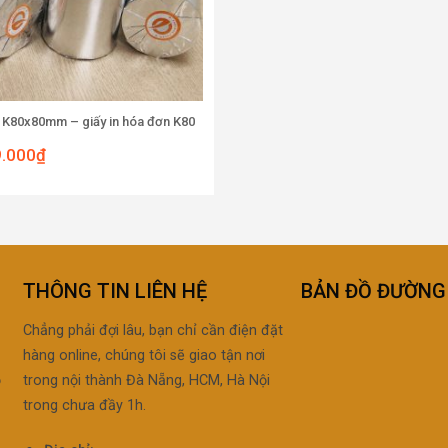
ệt K80x80mm – giấy in hóa đơn K80
9.000
₫
THÔNG TIN LIÊN HỆ
BẢN ĐỒ ĐƯỜNG 
Chẳng phải đợi lâu, bạn chỉ cần điện đặt
hàng online, chúng tôi sẽ giao tận nơi
ộ
trong nội thành Đà Nẵng, HCM, Hà Nội
trong chưa đầy 1h.