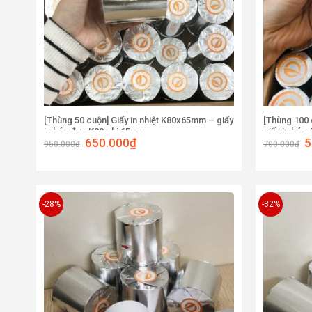
[Thùng 50 cuộn] Giấy in nhiệt K80x65mm – giấy
[Thùng 100 
in hóa đơn K80 phi 65mm
giấy in hóa
650.000
₫
5
950.000
₫
700.000
₫
-28%
-32%
Add to
wishlist