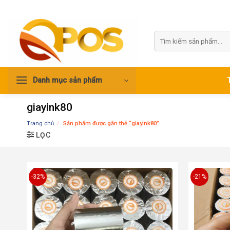
Skip
to
content
Tìm
kiếm:
Danh mục sản phẩm
giayink80
Trang chủ
/
Sản phẩm được gắn thẻ “giayink80”
LỌC
-32%
-21%
Add to
wishlist